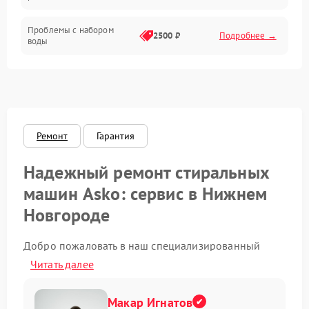
Проблемы с набором
2500 ₽
Подробнее →
воды
Замена ТЭНа
2200 ₽
Подробнее →
Замена платы управления
2200 ₽
Подробнее →
Ремонт
Гарантия
Надежный ремонт стиральных
машин Asko: сервис в Нижнем
Новгороде
Добро пожаловать в наш специализированный
центр. Если машина Asko начала работать
Читать далее
нестабильно или появилась ошибка на дисплее —
не стоит ждать. Раннее обращение помогает
сохранить ресурс техники и избежать серьезных
Макар Игнатов