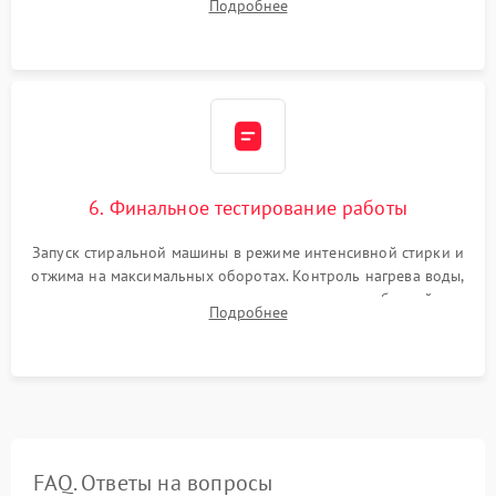
Подробнее
герметиком для предотвращения возможных протечек воды.
6. Финальное тестирование работы
Запуск стиральной машины в режиме интенсивной стирки и
отжима на максимальных оборотах. Контроль нагрева воды,
корректности слива, отсутствия излишних вибраций,
Подробнее
посторонних стуков и протечек под корпусом.
FAQ. Ответы на вопросы