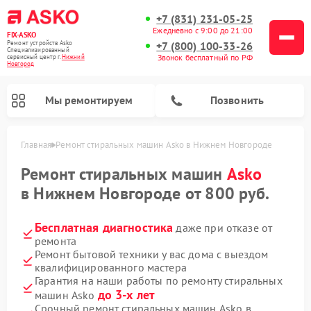
+7 (831) 231-05-25
Ежедневно с 9:00 до 21:00
FIX-ASKO
Ремонт устройств Asko
+7 (800) 100-33-26
Специализированный
Звонок бесплатный по РФ
cервисный центр г.
Нижний
Новгород
Мы ремонтируем
Позвонить
Главная
Ремонт стиральных машин Asko в Нижнем Новгороде
Ремонт стиральных машин
Asko
в Нижнем Новгороде от 800 руб.
Бесплатная диагностика
даже при отказе от
ремонта
Ремонт бытовой техники у вас дома с выездом
квалифицированного мастера
Гарантия на наши работы по ремонту стиральных
Ремонт промышленных вакуумных упаковщиков Asko
Ремонт посудомоечных машин Asko
Ремонт сушильных шкафов Asko
Ремонт подогревателей посуды и пищи Asko
Ремонт микроволновых печей Asko
до 3-х лет
машин Asko
Срочный ремонт стиральных машин Asko в