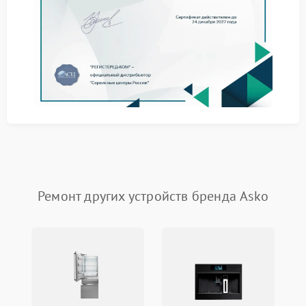
работы
Ремонт Asko требует квалифицированного подхода
и точного соблюдения регламентов. Мы принимаем
технику на обслуживание вне зависимости от
сложности поломки и стадии износа компонентов.
Диагностика ключевых модулей и систем
Замена механических и электронных узлов
Корректировка или перепрошивка
управляющего блока
Чистка внутренних элементов и устранение течей
Контрольная проверка после завершения работ
Каждый ремонт в нашем сервисе начинается с
диагностики. После выявления проблемы
Ремонт других устройств бренда Asko
составляется подробная смета. Все действия
согласуются заранее. Если вы оставляете технику у
нас — диагностика проводится бесплатно.
Сервис Asko в Нижнем Новгороде сочетает
точность, опыт и высокий уровень организации. Мы
используем современное оборудование и
проверенные расходные материалы, сокращая