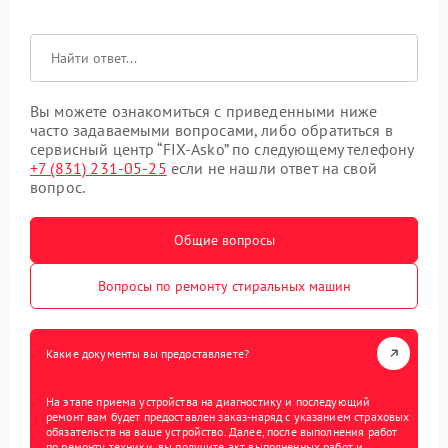
Вы можете ознакомиться с приведенными ниже
часто задаваемыми вопросами, либо обратиться в
сервисный центр “FIX-Asko” по следующему телефону
+7 (831) 231-05-25
если не нашли ответ на свой
вопрос.
Общие вопросы
Вопросы по ремонту стиральных машин
Какие документы вы предоставляете?
На этапе приема устройства на диагностику и последующий
ремонт вам будет предоставлен заказ-наряд с указанием страховых
обязательств на ваше устройство. Далее, после выполнения работ
по ремонту техники, вы получите акт выполненных работ и