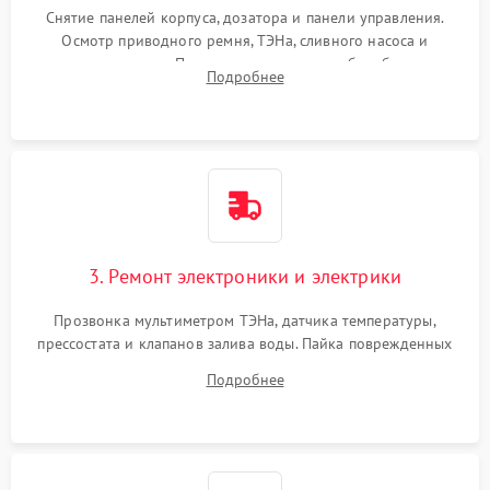
Снятие панелей корпуса, дозатора и панели управления.
Осмотр приводного ремня, ТЭНа, сливного насоса и
амортизаторов. Проверка подшипников барабана и
Подробнее
крестовины на износ, а манжеты люка на разрывы.
3. Ремонт электроники и электрики
Прозвонка мультиметром ТЭНа, датчика температуры,
прессостата и клапанов залива воды. Пайка поврежденных
дорожек или замена симисторов на плате управления.
Подробнее
Восстановление целостности проводки и контактов.