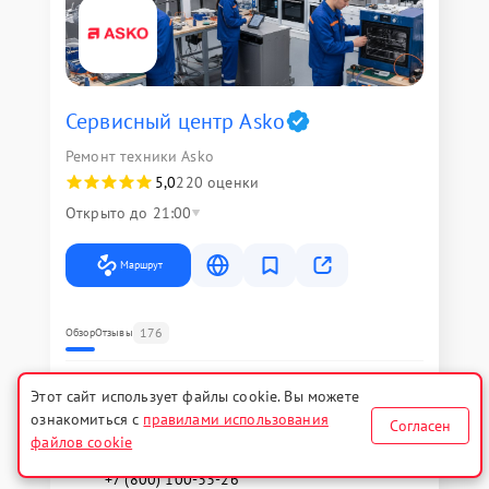
Сервисный центр Asko
Ремонт техники Asko
5,0
220 оценки
Открыто до 21:00
Маршрут
176
Обзор
Отзывы
Адрес
Этот сайт использует файлы cookie. Вы можете
г. Нижний Новгород, Полтавская улица, 15
ознакомиться с
правилами использования
Согласен
Контакты
файлов cookie
+7 (831) 231-05-25
+7 (800) 100-33-26